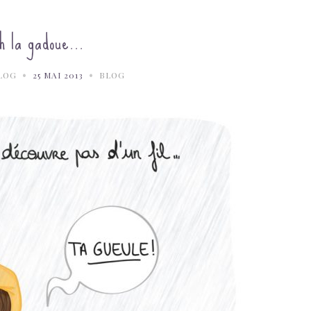
h la gadoue…
•
•
LOG
25 MAI 2013
BLOG