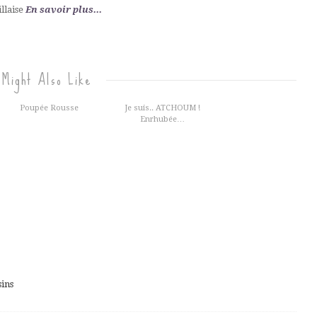
illaise
En savoir plus...
 Might Also Like
Poupée Rousse
Je suis.. ATCHOUM !
Enrhubée…
sins