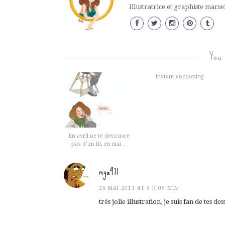
Illustratrice et graphiste marse
You
Instant cocooning
En avril ne te découvre
pas d’un fil, en mai…
mya971
25 MAI 2013 AT 5 H 05 MIN
trés jolie illustration, je suis fan de tes des