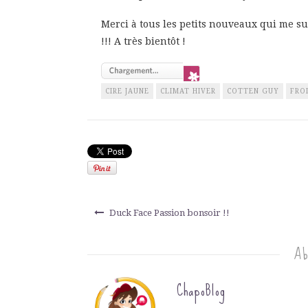
Merci à tous les petits nouveaux qui me su
!!! A très bientôt !
CIRE JAUNE
CLIMAT HIVER
COTTEN GUY
FRO
Duck Face Passion bonsoir !!
Ab
ChapoBlog