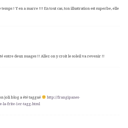
 temps ! Y en a marre !!! En tout cas, ton illustration est superbe, elle
é entre deux nuages !! Allez on y croit le soleil va revenir !!
ton joli blog a été taggué
http://frangipanes-
-la-frite-1er-tagg.html